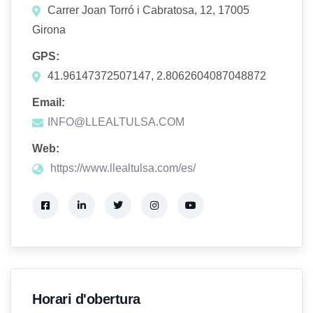
Carrer Joan Torró i Cabratosa, 12, 17005
Girona
GPS:
41.96147372507147, 2.8062604087048872
Email:
INFO@LLEALTULSA.COM
Web:
https://www.llealtulsa.com/es/
Horari d'obertura