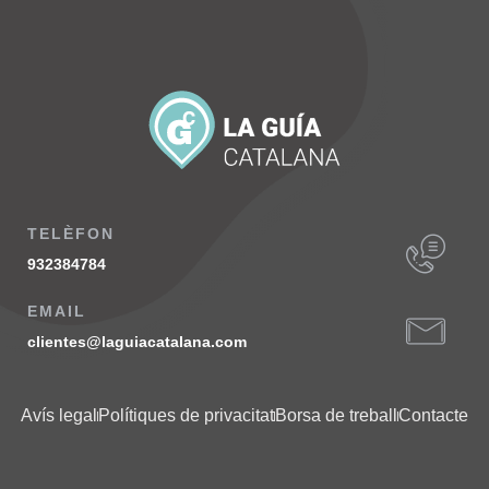
TELÈFON
932384784
EMAIL
clientes@laguiacatalana.com
Avís legal
Polítiques de privacitat
Borsa de treball
Contacte