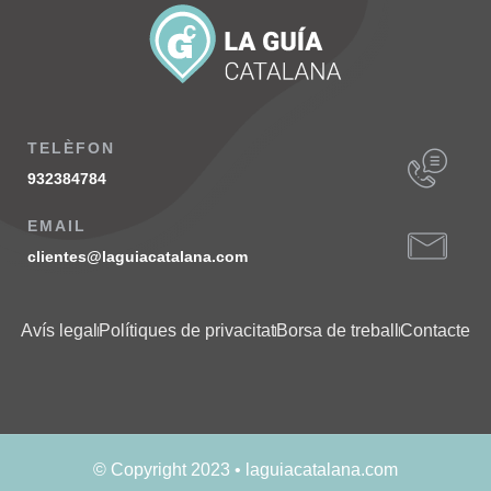
TELÈFON
932384784
EMAIL
clientes@laguiacatalana.com
Avís legal
Polítiques de privacitat
Borsa de treball
Contacte
© Copyright 2023 • laguiacatalana.com