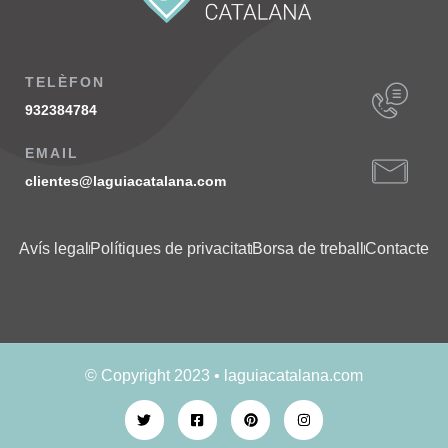
TELÈFON
932384784
EMAIL
clientes@laguiacatalana.com
Avís legal
Polítiques de privacitat
Borsa de treball
Contacte
© Copyright 2023 • laguiacatalana.com