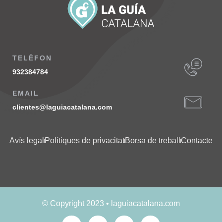
TELÈFON
932384784
EMAIL
clientes@laguiacatalana.com
Avís legal
Polítiques de privacitat
Borsa de treball
Contacte
© Copyright 2023 • laguiacatalana.com