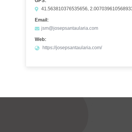
GPS:
41.563810376535656, 2.00703961056893
Email:
jsm@josepsantaularia.com
Web:
https://josepsantaularia.com/