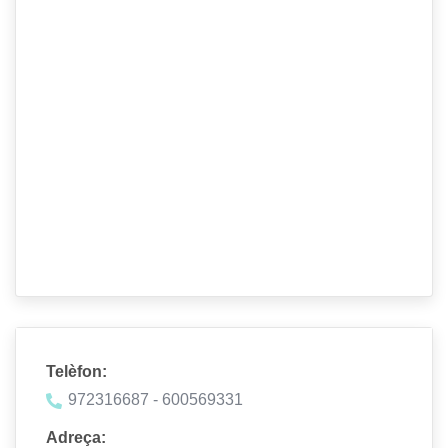
Telèfon:
972316687 - 600569331
Adreça: