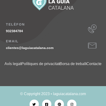
TELÈFON
932384784
EMAIL
clientes@laguiacatalana.com
Avís legal
Polítiques de privacitat
Borsa de treball
Contacte
© Copyright 2023 • laguiacatalana.com