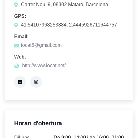
Carrer Nou, 9, 08302 Mataró, Barcelona
GPS:
41.54107968253884, 2.4445926711644757
Email:
iocat6@gmail.com
Web:
http://www.iocat.net/
Horari d'obertura
Dilluns
De 9:00–14:00 i de 16:00–21:00