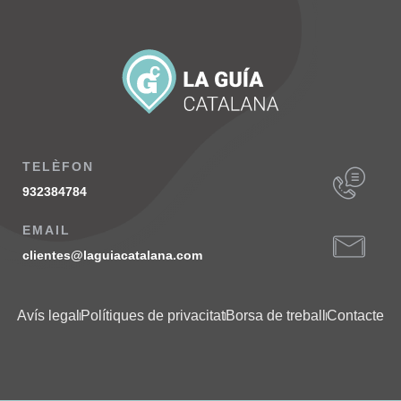
TELÈFON
932384784
EMAIL
clientes@laguiacatalana.com
Avís legal
Polítiques de privacitat
Borsa de treball
Contacte