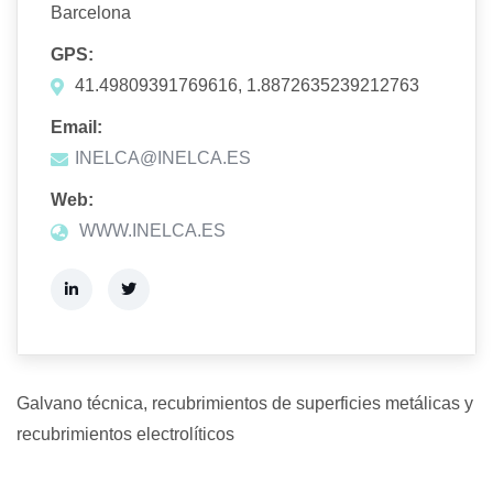
Barcelona
GPS:
41.49809391769616, 1.8872635239212763
Email:
INELCA@INELCA.ES
Web:
WWW.INELCA.ES
Galvano técnica, recubrimientos de superficies metálicas y
recubrimientos electrolíticos