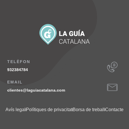
TELÈFON
932384784
EMAIL
clientes@laguiacatalana.com
Avís legal
Polítiques de privacitat
Borsa de treball
Contacte