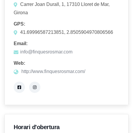
Carrer Joan Durall, 1, 17310 Lloret de Mar,
Girona
GPS:
41.69996587213851, 2.8505904970806566
Email:
info@finquesrosmar.com
Web:
http://www.finquesrosmar.com/
Horari d'obertura