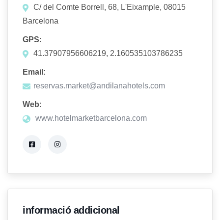
C/ del Comte Borrell, 68, L'Eixample, 08015
Barcelona
GPS:
41.37907956606219, 2.160535103786235
Email:
reservas.market@andilanahotels.com
Web:
www.hotelmarketbarcelona.com
informació addicional