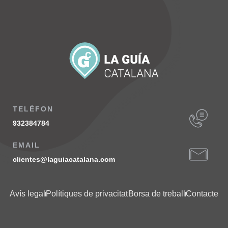
TELÈFON
932384784
EMAIL
clientes@laguiacatalana.com
Avís legal
Polítiques de privacitat
Borsa de treball
Contacte