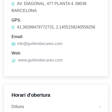
AV. DIAGONAL, 477 PLANTA 4. 08036
BARCELONA
GPS:
41.39299479772731, 2.1455159240559256
Email:
info@guillenbecares.com
Web:
www.guillenbecares.com
Horari d'obertura
Dilluns
-