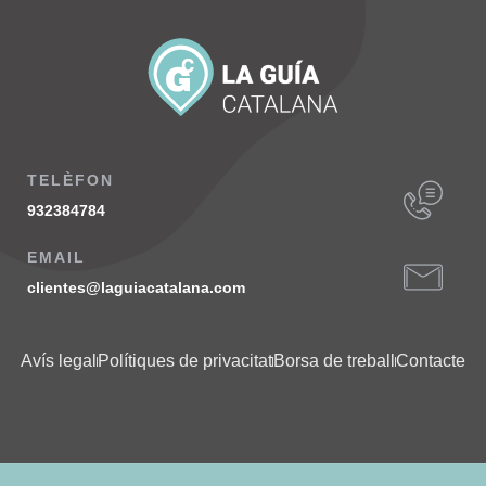
TELÈFON
932384784
EMAIL
clientes@laguiacatalana.com
Avís legal
Polítiques de privacitat
Borsa de treball
Contacte