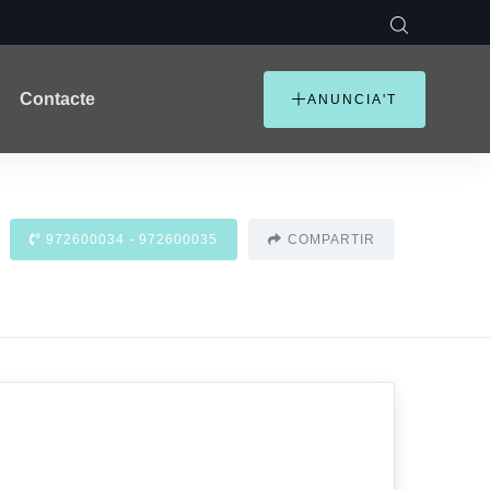
Contacte
ANUNCIA'T
972600034 - 972600035
COMPARTIR