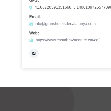
GPS:
41.88720391351668, 3.140610972557709
Email:
info@granshotelsdecatalunya.com
Web:
https://www.costabravacentre.cat/ca/