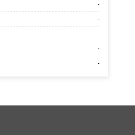
-
-
-
-
-