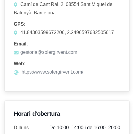
Camí de Cant Ral, 2, 08554 Sant Miquel de
Balenyà, Barcelona
GPS:
41.84303599672206, 2.2496597682505617
Email:
gestoria@solergirvent.com
Web:
https://www.solergirvent.com/
Horari d'obertura
Dilluns
De 10:00–14:00 i de 16:00–20:00