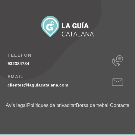
TELÈFON
932384784
EMAIL
clientes@laguiacatalana.com
Avís legal
Polítiques de privacitat
Borsa de treball
Contacte