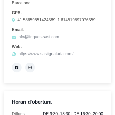
Barcelona
GPS:
41.58659551424389, 1.614519897076359
Email:
info@finques-sasi.com
Web:
https://www.sasiigualada.com/
Horari d'obertura
Dilluns
DE 9:30–13:30 I DE 16:30–20:00