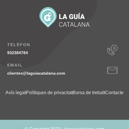
TELÈFON
932384784
EMAIL
clientes@laguiacatalana.com
Avís legal
Polítiques de privacitat
Borsa de treball
Contacte