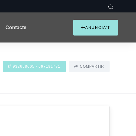
Contacte
ANUNCIA'T
932658665 - 697191781
COMPARTIR