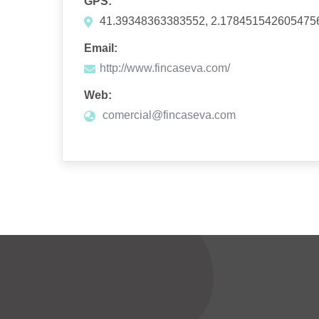
GPS:
41.39348363383552, 2.178451542605475
Email:
http://www.fincaseva.com/
Web:
comercial@fincaseva.com