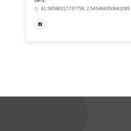
GPS:
41.58598317737758, 2.545484350643285