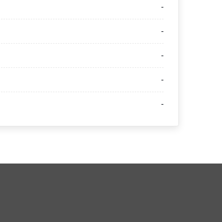
-
-
-
-
-