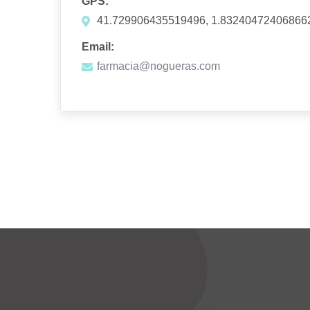
GPS:
41.729906435519496, 1.83240472406866
Email:
farmacia@nogueras.com