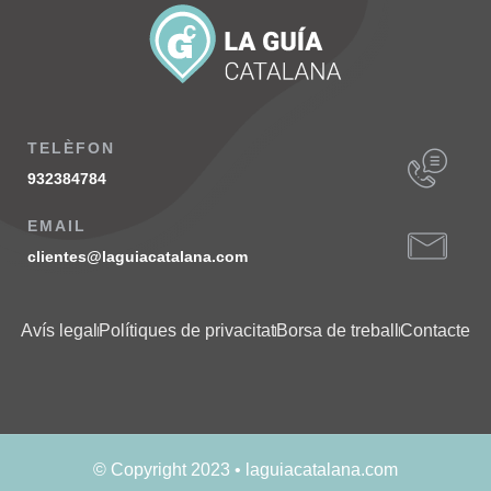
TELÈFON
932384784
EMAIL
clientes@laguiacatalana.com
Avís legal
Polítiques de privacitat
Borsa de treball
Contacte
© Copyright 2023 • laguiacatalana.com