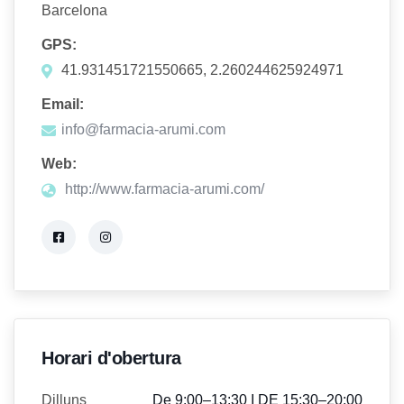
Barcelona
GPS:
41.931451721550665, 2.260244625924971
Email:
info@farmacia-arumi.com
Web:
http://www.farmacia-arumi.com/
Horari d'obertura
Dilluns
De 9:00–13:30 I DE 15:30–20:00