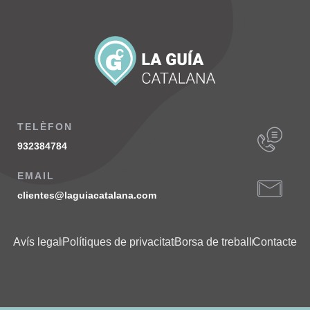
TELÈFON
932384784
EMAIL
clientes@laguiacatalana.com
Avís legal
Polítiques de privacitat
Borsa de treball
Contacte