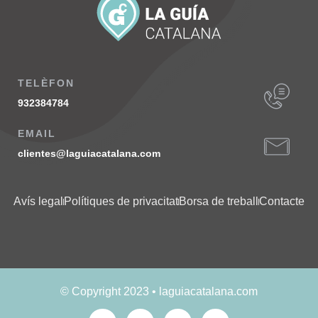
TELÈFON
932384784
EMAIL
clientes@laguiacatalana.com
Avís legal
Polítiques de privacitat
Borsa de treball
Contacte
© Copyright 2023 • laguiacatalana.com