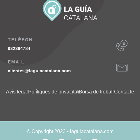
TELÈFON
932384784
EMAIL
clientes@laguiacatalana.com
Avís legal
Polítiques de privacitat
Borsa de treball
Contacte
© Copyright 2023 • laguiacatalana.com