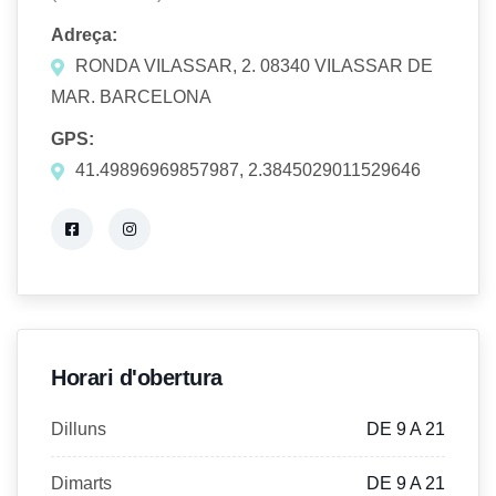
Adreça:
RONDA VILASSAR, 2. 08340 VILASSAR DE
MAR. BARCELONA
GPS:
41.49896969857987, 2.3845029011529646
Horari d'obertura
Dilluns
DE 9 A 21
Dimarts
DE 9 A 21