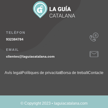
TELÈFON
932384784
EMAIL
clientes@laguiacatalana.com
Avís legal
Polítiques de privacitat
Borsa de treball
Contacte
© Copyright 2023 • laguiacatalana.com