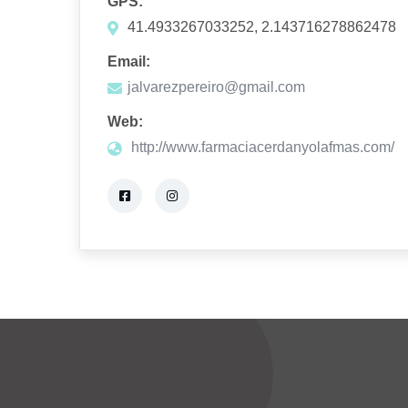
GPS:
41.4933267033252, 2.143716278862478
Email:
jalvarezpereiro@gmail.com
Web:
http://www.farmaciacerdanyolafmas.com/