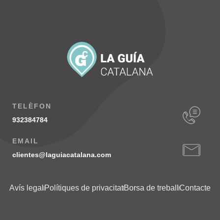
TELÈFON
932384784
EMAIL
clientes@laguiacatalana.com
Avís legal
Polítiques de privacitat
Borsa de treball
Contacte