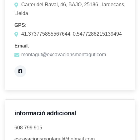
Carrer del Raval, 46, BAJO, 25186 Llardecans,
Lleida
GPS:
41.373775855567644, 0.5477288215139494
Email:
montagut@excavacionsmontagut.com
informació addicional
608 799 915
escavacionsmontagut@hotmail.com