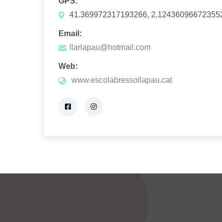
GPS:
41.369972317193266, 2.12436096672355
Email:
llarlapau@hotmail.com
Web:
www.escolabressollapau.cat