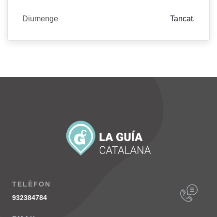
Diumenge
Tancat.
TELÈFON
932384784