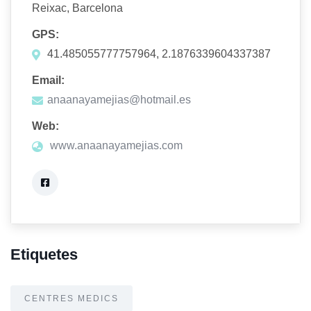
Reixac, Barcelona
GPS:
41.485055777757964, 2.1876339604337387
Email:
anaanayamejias@hotmail.es
Web:
www.anaanayamejias.com
Etiquetes
CENTRES MEDICS