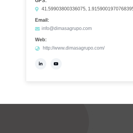
GPS:
41.59903800336075, 1.915900197076839
Email:
info@dimasagrupo.com
Web:
http://www.dimasagrupo.com/