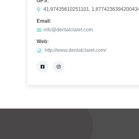
GPS:
41.97435610251101, 1.877423639420043
Email:
info@dentalclaret.com
Web:
http://www.dentalclaret.com/