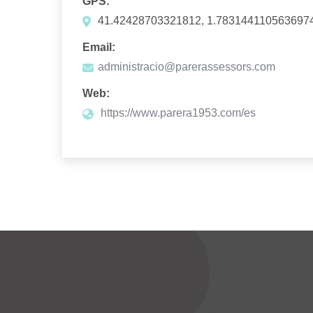
GPS:
41.42428703321812, 1.783144110563697
Email:
administracio@parerassessors.com
Web:
https://www.parera1953.com/es