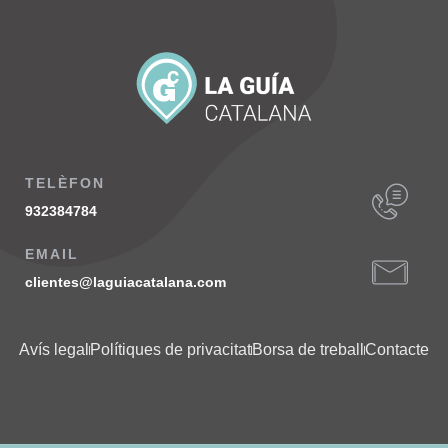
TELÈFON
932384784
EMAIL
clientes@laguiacatalana.com
Avís legal
Polítiques de privacitat
Borsa de treball
Contacte