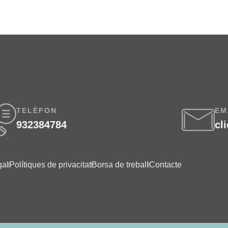
TELÈFON
EM
932384784
cl
gal
Polítiques de privacitat
Borsa de treball
Contacte