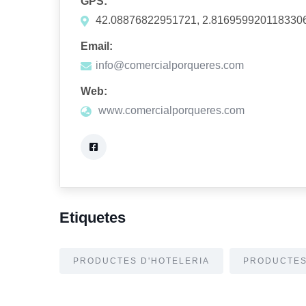
GPS:
42.08876822951721, 2.816959920118330
Email:
info@comercialporqueres.com
Web:
www.comercialporqueres.com
Etiquetes
PRODUCTES D'HOTELERIA
PRODUCTES 