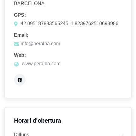
BARCELONA
GPS:
42.095187883565245, 1.8239762510693986
Email:
info@peralba.com
Web:
www.peralba.com
Horari d'obertura
Dilluns
-