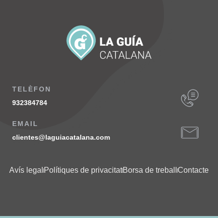
TELÈFON
932384784
EMAIL
clientes@laguiacatalana.com
Avís legal
Polítiques de privacitat
Borsa de treball
Contacte