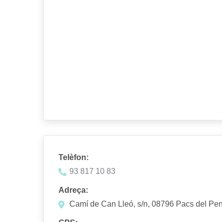
Telèfon:
93 817 10 83
Adreça:
Camí de Can Lleó, s/n, 08796 Pacs del Pe