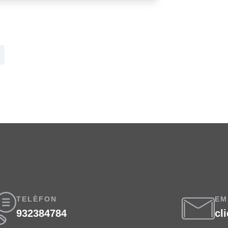
TELÈFON
EM
932384784
cl