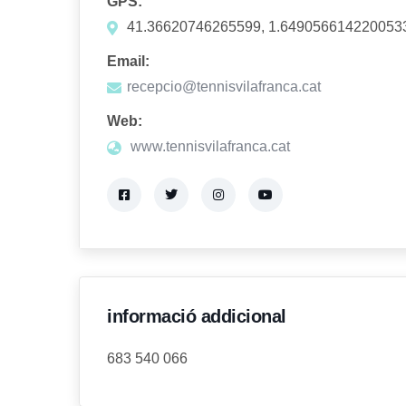
GPS:
41.36620746265599, 1.649056614220053
Email:
recepcio@tennisvilafranca.cat
Web:
www.tennisvilafranca.cat
informació addicional
683 540 066