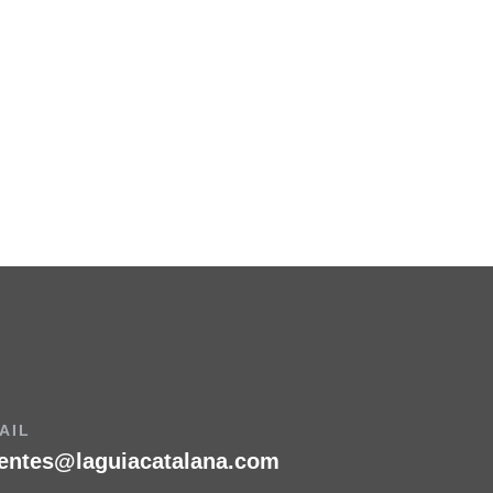
AIL
ientes@laguiacatalana.com