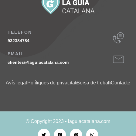
TELÈFON
932384784
EMAIL
clientes@laguiacatalana.com
Avís legal
Polítiques de privacitat
Borsa de treball
Contacte
© Copyright 2023 • laguiacatalana.com