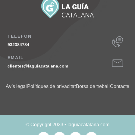
TELÈFON
932384784
EMAIL
clientes@laguiacatalana.com
Avís legal
Polítiques de privacitat
Borsa de treball
Contacte
© Copyright 2023 • laguiacatalana.com