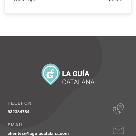
TELÈFON
932384784
EMAIL
clientes@laguiacatalana.com