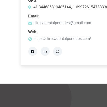
GPS:
41.344685319485144, 1.69972615473833
Email:
clinicadentalpenedes@gmail.com
Web:
https://clinicadentalpenedes.com/