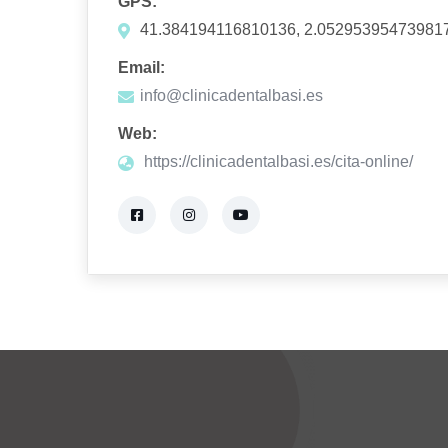
GPS:
41.384194116810136, 2.05295395473981
Email:
info@clinicadentalbasi.es
Web:
https://clinicadentalbasi.es/cita-online/