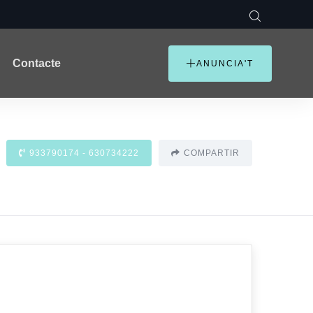
Contacte
ANUNCIA'T
933790174 - 630734222
COMPARTIR