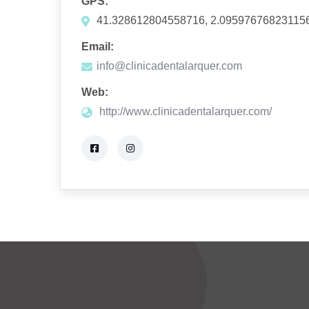
GPS:
41.328612804558716, 2.09597676823115
Email:
info@clinicadentalarquer.com
Web:
http://www.clinicadentalarquer.com/