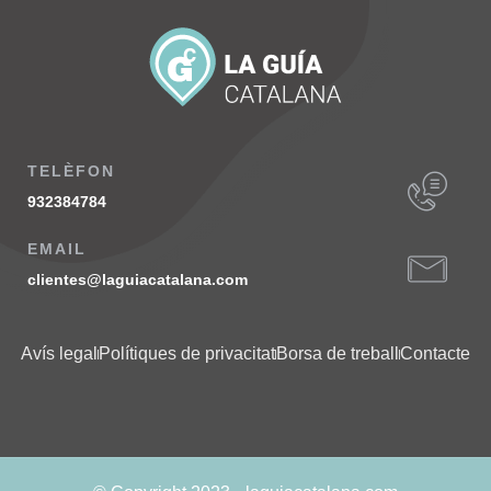
TELÈFON
932384784
EMAIL
clientes@laguiacatalana.com
Avís legal
Polítiques de privacitat
Borsa de treball
Contacte