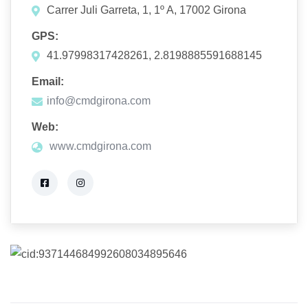
Carrer Juli Garreta, 1, 1º A, 17002 Girona
GPS:
41.97998317428261, 2.8198885591688145
Email:
info@cmdgirona.com
Web:
www.cmdgirona.com