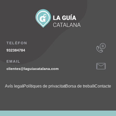
TELÈFON
932384784
EMAIL
clientes@laguiacatalana.com
Avís legal
Polítiques de privacitat
Borsa de treball
Contacte