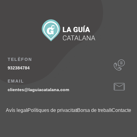
TELÈFON
932384784
EMAIL
clientes@laguiacatalana.com
Avís legal
Polítiques de privacitat
Borsa de treball
Contacte