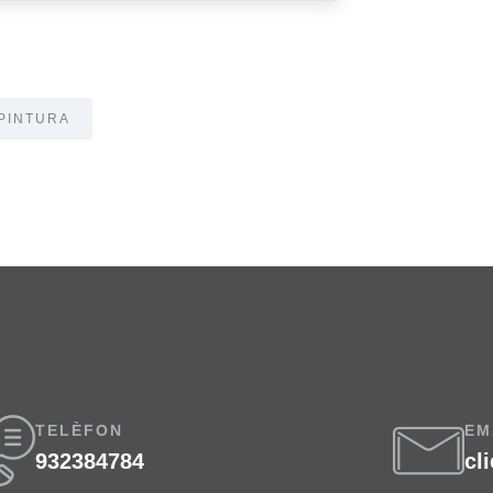
 PINTURA
TELÈFON
EM
932384784
cl