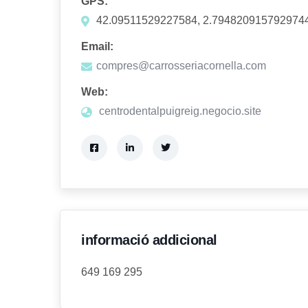
GPS:
42.09511529227584, 2.794820915792974
Email:
compres@carrosseriacornella.com
Web:
centrodentalpuigreig.negocio.site
informació addicional
649 169 295