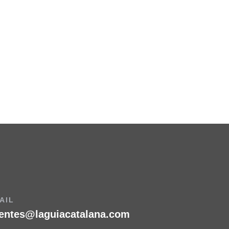
AIL
ientes@laguiacatalana.com