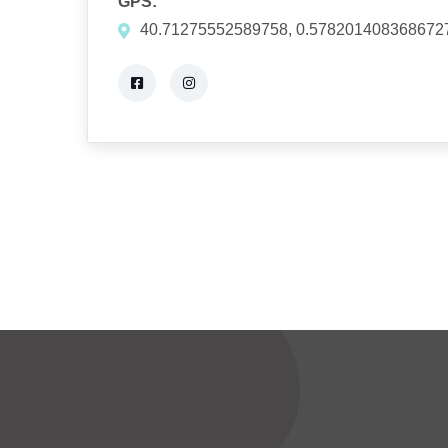
GPS:
40.71275552589758, 0.578201408368672