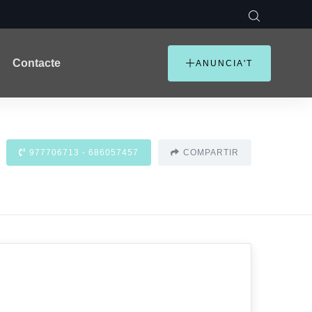
Contacte
ANUNCIA'T
977706713 - 686057457
COMPARTIR