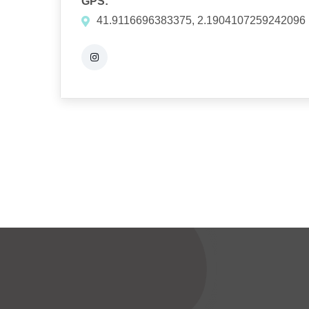
GPS:
41.9116696383375, 2.1904107259242096