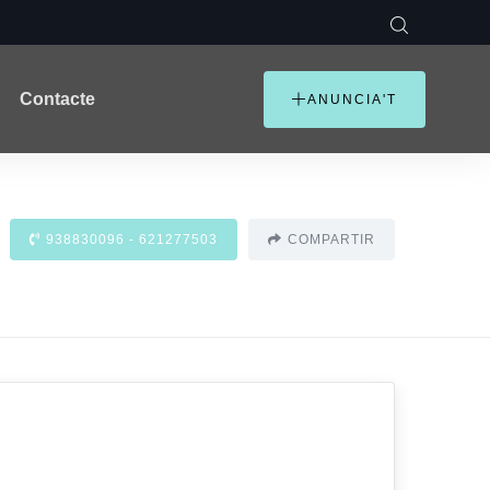
Contacte
ANUNCIA'T
938830096 - 621277503
COMPARTIR