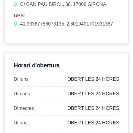
C/ CAN PAU BIROL, 38. 17006 GIRONA
GPS:
41.96367756073135, 2.8019491701931387
Horari d'obertura
Dilluns
OBERT LES 24 HORES
Dimarts
OBERT LES 24 HORES
Dimecres
OBERT LES 24 HORES
Dijous
OBERT LES 24 HORES