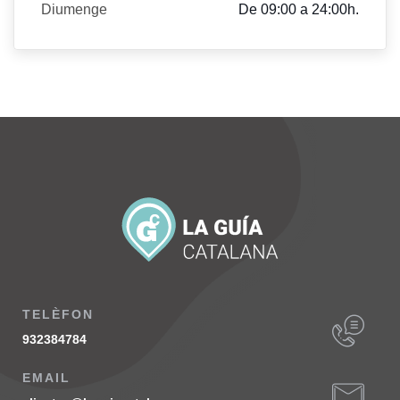
Diumenge
De 09:00 a 24:00h.
TELÈFON
932384784
EMAIL