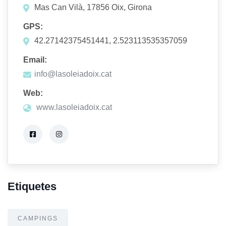
Mas Can Vilà, 17856 Oix, Girona
GPS:
42.27142375451441, 2.523113535357059
Email:
info@lasoleiadoix.cat
Web:
www.lasoleiadoix.cat
Etiquetes
CAMPINGS